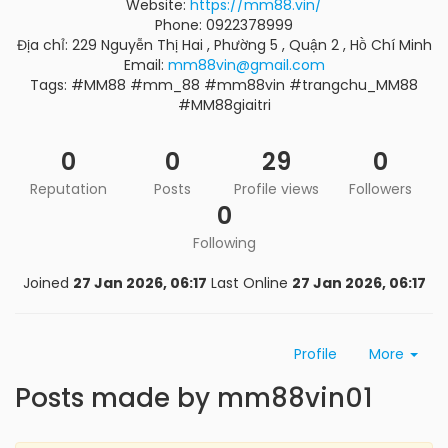
Website:
https://mm88.vin/
Phone: 0922378999
Địa chỉ: 229 Nguyễn Thị Hai , Phường 5 , Quận 2 , Hồ Chí Minh
Email:
mm88vin@gmail.com
Tags: #MM88 #mm_88 #mm88vin #trangchu_MM88
#MM88giaitri
0
0
29
0
Reputation
Posts
Profile views
Followers
0
Following
Joined
27 Jan 2026, 06:17
Last Online
27 Jan 2026, 06:17
Profile
More
Posts made by mm88vin01