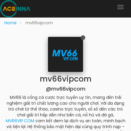
Home
mv66vipcom
mv66vipcom
@mv66vipcom
MV66 là cổng cá cược trực tuyến uy tín, mang đến trải
nghiệm giải trí chất lượng cao cho người chơi. Với đa dạng
trò chơi từ thể thao, casino trực tuyến, xổ số đến các trò
chơi giải trí hấp dẫn như bắn cá, nổ hũ và đá gà,
MV66VIP.COM
cam kết đem lại dịch vụ an toàn, minh bạch
và tiện lợi. Hệ thống bảo mật hiện đại cùng quy trình nạp –