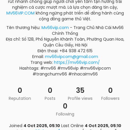
rút nhanh chóng giúp người chơi yên tâm tận hưởng trải
nghiệm cá cược mượt mà. Là lựa chọn đáng tin cậy,
MV66VIP.COM
không ngừng phát triển để đồng hành cùng
cộng đồng game thủ Việt.
Tên thương hiệu:
Mv66vip.com
- Trang Chủ Nhà Cái Mv66
Chính Thống
Địa chỉ: Số 128, Phố Nguyễn Khánh Toàn, Phường Quan Hoa,
Quận Cầu Giấy, Hà Nội
Điện thoại: +84 938 472 615
Email:
mv66vipcom@gmail.com
Trang web:
https://mv66vip.com/
Hashtags: #mv66 #mv66vip #mv66vipcom
#trangchumv66 #nhacaimv66
0
0
35
0
Reputation
Posts
Profile views
Followers
0
Following
Joined
4 Oct 2025, 05:10
Last Online
4 Oct 2025, 05:10