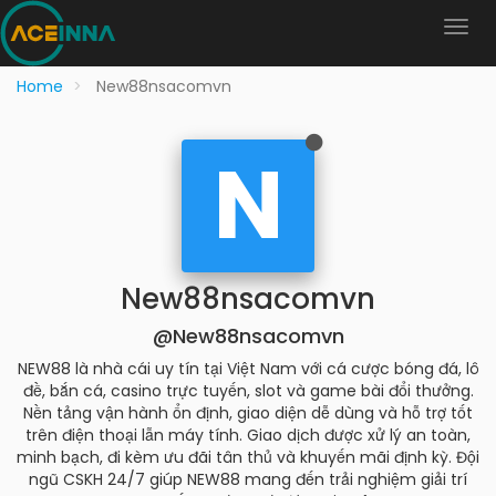
Home
New88nsacomvn
N
New88nsacomvn
@New88nsacomvn
NEW88 là nhà cái uy tín tại Việt Nam với cá cược bóng đá, lô
đề, bắn cá, casino trực tuyến, slot và game bài đổi thưởng.
Nền tảng vận hành ổn định, giao diện dễ dùng và hỗ trợ tốt
trên điện thoại lẫn máy tính. Giao dịch được xử lý an toàn,
minh bạch, đi kèm ưu đãi tân thủ và khuyến mãi định kỳ. Đội
ngũ CSKH 24/7 giúp NEW88 mang đến trải nghiệm giải trí