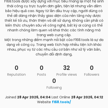
F168.tools được xây dựng với mục tiêu mang lại một hệ sinh
thái công cụ trực tuyến đơn giản, tiện lợi nhưng vẫn đảm
bảo hiệu quả cao. Ngay từ lần đầu truy cập, người dùng có
thể dễ dàng nhận thấy giao diện của nền tảng này được
thiết kế tối ưu, thân thiện và dễ sử dụng. Không cần phải có
kiến thức chuyên sâu về công nghệ, bất kỳ ai cũng có thể
nhanh chóng làm quen và khai thác các tính năng mà
trang web cung cấp.
Một trong những điểm mạnh nổi bật của F168.tools là sự đa
dạng về công cụ. Trang web tích hợp nhiều tiện ích khác
nhau, phục vụ từ các nhu cầu cơ bản như xử lý văn bản,
chuyển đổi định dạng,
0
0
32
0
Reputation
Posts
Profile views
Followers
0
Following
Joined
28 Apr 2026, 04:04
Last Online
28 Apr 2026, 04:12
Website
f168.tools/