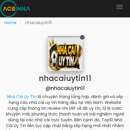
Home
nhacaiuytin11
nhacaiuytin11
@nhacaiuytin11
Nhà Cái Uy Tín
là chuyên trang tổng hợp, đánh giá và xếp
hạng các nhà cái uy tín hàng đầu tại Việt Nam. Website
cung cấp thông tin review chi tiết về độ uy tín, tỷ lệ cược,
khuyến mãi, phương thức thanh toán và trải nghiệm người
dùng tại các nhà cái trực tuyến. Bên cạnh đó, Top10 Nhà
Cái Uy Tín liên tục cập nhật bảng xếp hạng mới nhất nhằm