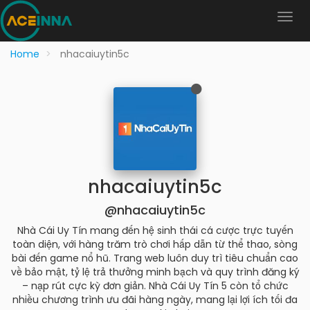
Home
nhacaiuytin5c
nhacaiuytin5c
@nhacaiuytin5c
Nhà Cái Uy Tín mang đến hệ sinh thái cá cược trực tuyến
toàn diện, với hàng trăm trò chơi hấp dẫn từ thể thao, sòng
bài đến game nổ hũ. Trang web luôn duy trì tiêu chuẩn cao
về bảo mật, tỷ lệ trả thưởng minh bạch và quy trình đăng ký
– nạp rút cực kỳ đơn giản. Nhà Cái Uy Tín 5 còn tổ chức
nhiều chương trình ưu đãi hàng ngày, mang lại lợi ích tối đa