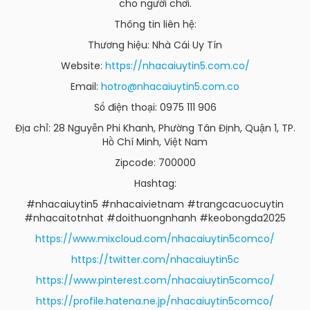
cho người chơi.
Thông tin liên hệ:
Thương hiệu: Nhà Cái Uy Tín
Website:
https://nhacaiuytin5.com.co/
Email:
hotro@nhacaiuytin5.com.co
Số điện thoại: 0975 111 906
Địa chỉ: 28 Nguyễn Phi Khanh, Phường Tân Định, Quận 1, TP.
Hồ Chí Minh, Việt Nam
Zipcode: 700000
Hashtag:
#nhacaiuytin5 #nhacaivietnam #trangcacuocuytin
#nhacaitotnhat #doithuongnhanh #keobongda2025
https://www.mixcloud.com/nhacaiuytin5comco/
https://twitter.com/nhacaiuytin5c
https://www.pinterest.com/nhacaiuytin5comco/
https://profile.hatena.ne.jp/nhacaiuytin5comco/