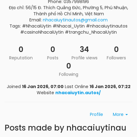
Phone: 0357998196
Địa chỉ: 56/15 Đ. Thích Quảng Đức, Phường 5, Phú Nhuận,
Thành phố Hồ Chí Minh, Việt Nam
Email:
nhacaiuytinautos@gmail.com
Tags: #NhacaiUytin #Nhacai_Uytin #nhacaiuytinautos
#casinoNhacaiUytin #trangchu_NhacaiUytin
0
0
34
0
Reputation
Posts
Profile views
Followers
0
Following
Joined
16 Jan 2026, 07:00
Last Online
16 Jan 2026, 07:22
Website
nhacaiuytin.autos/
Profile
More
Posts made by nhacaiuytinau