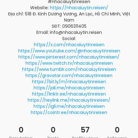
#nhacaiuytinreisen
Website:
https://nhacaiuytin.reisen/
Địa chỉ: 518 Đ. Kinh Dương Vương, An Lạc, Hồ Chí Minh, Việt
Nam
SĐT: 0906311405
Email: info@nhacaiuytin.reisen
Social:
https://x.com/nhacaiuytinreisen
https://www.youtube.com/@nhacaiuytinreisen
https://www.pinterest.com/nhacaiuytinreisen/
https://www.twitch.tv/nhacaiuytinreisen
https://www.tumblr.com/nhacaiuytinreisen
https://gravatar.com/nhacaiuytinreisen
https://bit.ly/m/nhacaiuytinreisen
https://jali.me/nhacaiuytinreisen
https://linktr.ee/nhacaiuytinreisen
https://heylink.me/nhacaiuytinreisen/
https://igli.me/nhacaiuytinreisen
https://cointr.ee/nhacaiuytinreisen
0
0
57
0