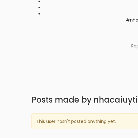
#nhac
Re
Posts made by nhacaiuyt
This user hasn't posted anything yet.