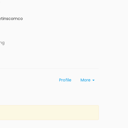
m
uytinscomco
ing
Profile
More