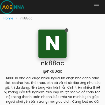
Home
nk88ac
N
nk88ac
@nk88ac
NK88 là nhà cái được nhiều người tin chọn nhờ danh mục
slot, casino live, thể thao, bắn cá và xổ số đáp ứng nhu cầu
giải trí đa dạng. Nền tảng vận hành ổn định trên nhiều thiết
bị, mang đến trải nghiệm truy cập mượt mà và dễ thao tác.
Hệ thống thanh toán nhanh, bảo mật và minh bạch giúp
người chơi yên tâm trong mọi giao dịch. Cùng loạt ưu đãi