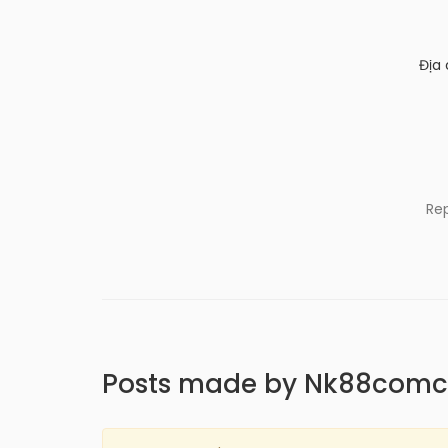
Địa 
Re
Posts made by Nk88comc