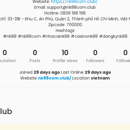
Website:
https://nk88com.club/
Email: support@nk88com.club
Hotline: 0839 198 198
chỉ: 33-31B - Khu C, An Phú, Quận 2, Thành phố Hồ Chí Minh, Việ
Zipcode: 700000
Hashtags
#nk88 #nk88com #nhacaink88 #casinonk88 #dangkynk88
0
0
10
0
0
putation
Posts
Profile views
Followers
Follow
Joined
29 days ago
Last Online
29 days ago
Website
nk88com.club/
Location
vietnam
lub