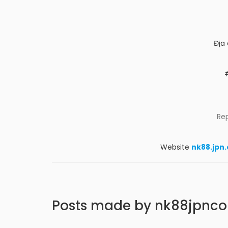
Địa
Re
Website
nk88.jpn
Posts made by nk88jpnc