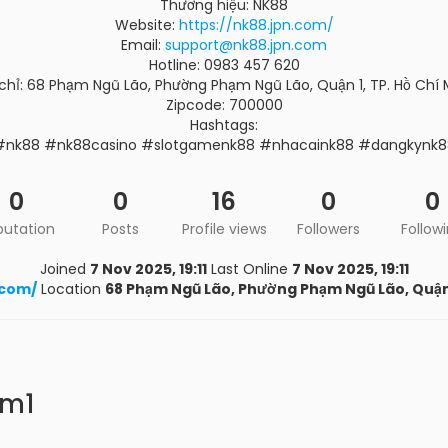
Thương hiệu: NK88
Website:
https://nk88.jpn.com/
Email:
support@nk88.jpn.com
Hotline: 0983 457 620
 chỉ: 68 Phạm Ngũ Lão, Phường Phạm Ngũ Lão, Quận 1, TP. Hồ Chí 
Zipcode: 700000
Hashtags:
#nk88 #nk88casino #slotgamenk88 #nhacaink88 #dangkynk8
0
0
16
0
0
putation
Posts
Profile views
Followers
Follow
Joined
7 Nov 2025, 19:11
Last Online
7 Nov 2025, 19:11
.com/
Location
68 Phạm Ngũ Lão, Phường Phạm Ngũ Lão, Quận 
om1