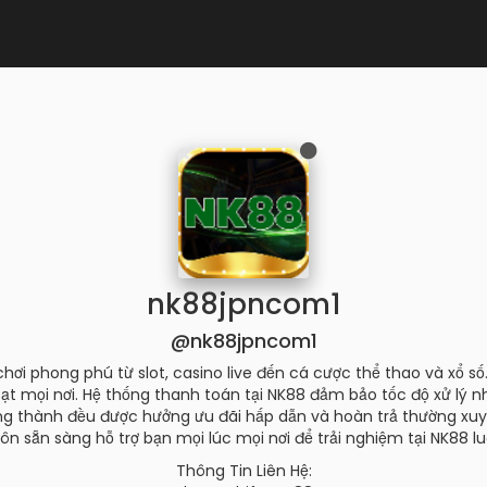
nk88jpncom1
@nk88jpncom1
hơi phong phú từ slot, casino live đến cá cược thể thao và xổ số. 
 hoạt mọi nơi. Hệ thống thanh toán tại NK88 đảm bảo tốc độ xử lý
rung thành đều được hưởng ưu đãi hấp dẫn và hoàn trả thường x
ôn sẵn sàng hỗ trợ bạn mọi lúc mọi nơi để trải nghiệm tại NK88 l
Thông Tin Liên Hệ: