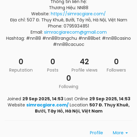
Thông tin liên hệ:
Thương Hiệu: NN88
Website:
https://simracgiare.com/
Địa chỉ: 507 Đ. Thụy Khuê, Bưởi, Tây Hồ, Hà Nội, Việt Nam
Phone: 0795934851
Email:
simracgiarecom@gmail.com
Hashtag: #nn88 #nn88trangchu #nn88bet #nn88casino
#nn88cacuoc
0
0
42
0
Reputation
Posts
Profile views
Followers
0
Following
Joined
29 Sep 2025, 14:53
Last Online
29 Sep 2025, 14:53
Website
simracgiare.com/
Location
507 Đ. Thụy Khuê,
Bưởi, Tây Hồ, Hà Nội, Việt Nam
Profile
More