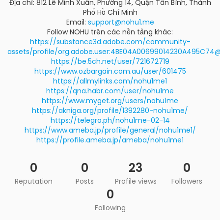
Địa chỉ: 812 Lê Minh Xuân, Phường 14, Quận Tân Bình, Thành
Phố Hồ Chí Minh
Email:
support@nohu1.me
Follow NOHU trên các nền tảng khác:
https://substance3d.adobe.com/community-
assets/profile/org.adobe.user:4BE04A00699014230A495C74
https://be.5ch.net/user/721672719
https://www.ozbargain.com.au/user/601475
https://allmylinks.com/nohu1me1
https://qna.habr.com/user/nohu1me
https://www.myget.org/users/nohu1me
https://akniga.org/profile/1392280-nohu1me/
https://telegra.ph/nohu1me-02-14
https://www.ameba.jp/profile/general/nohu1me1/
https://profile.ameba.jp/ameba/nohu1me1
0
0
23
0
Reputation
Posts
Profile views
Followers
0
Following