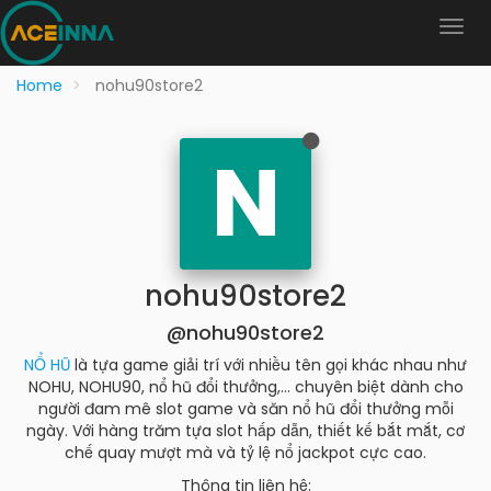
Home
nohu90store2
N
nohu90store2
@nohu90store2
NỔ HŨ
là tựa game giải trí với nhiều tên gọi khác nhau như
NOHU, NOHU90, nổ hũ đổi thưởng,... chuyên biệt dành cho
người đam mê slot game và săn nổ hũ đổi thưởng mỗi
ngày. Với hàng trăm tựa slot hấp dẫn, thiết kế bắt mắt, cơ
chế quay mượt mà và tỷ lệ nổ jackpot cực cao.
Thông tin liên hệ: