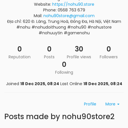
Website:
https://nohu90.store
Phone: 0568 763 679
Mail:
nohu90store@gmail.com
Địa chỉ: 620 Đ. Láng, Trung Hoà, Đống Đa, Hà Nội, Việt Nam
#nohu #nohudoithuong #nohu90 #nohustore
#nohuuytin #gamenohu
0
0
30
0
Reputation
Posts
Profile views
Followers
0
Following
Joined
18 Dec 2025, 08:24
Last Online
18 Dec 2025, 08:24
Profile
More
Posts made by nohu90store2