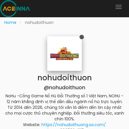
Home
nohudoithuon
nohudoithuon
@nohudoithuon
NoHu -Cổng Game Nổ Hũ Đổi Thưởng số 1 Việt Nam, NOHU -
12 năm khẳng định vị thế dẫn đầu ngành nổ hũ trực tuyến.
Từ 2014 đến 2026, chúng tôi vẫn là điểm đến tin cậy nhất
cho mọi cược thủ chuyên nghiệp. Đổi thưởng siêu tốc, xanh
chín 100%.
Website:
https://nohudoithuong.sa.com/