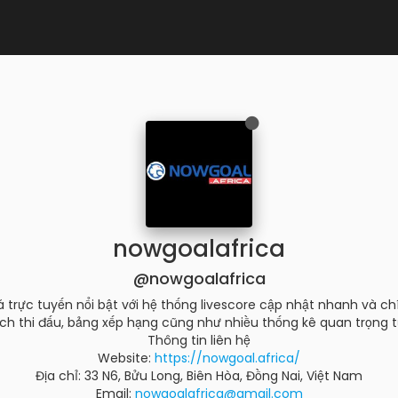
nowgoalafrica
@nowgoalafrica
trực tuyến nổi bật với hệ thống livescore cập nhật nhanh và chí
lịch thi đấu, bảng xếp hạng cũng như nhiều thống kê quan trọng từ 
Thông tin liên hệ
Website:
https://nowgoal.africa/
Địa chỉ: 33 N6, Bửu Long, Biên Hòa, Đồng Nai, Việt Nam
Email:
nowgoalafrica@gmail.com