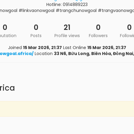
Hotline: 0914889223
nowgoal #linkvaonowgoal #trangchunowgoal #trangvaonowgo
0
0
21
0
0
putation
Posts
Profile views
Followers
Follow
Joined
15 Mar 2026, 21:37
Last Online
15 Mar 2026, 21:37
owgoal.africa/
Location
33 N6, Bửu Long, Biên Hòa, Đồng Nai
rica