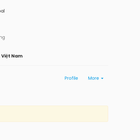
al
ing
, Việt Nam
Profile
More