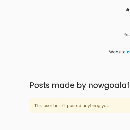
#
Re
Website
n
Posts made by nowgoalaf
This user hasn't posted anything yet.