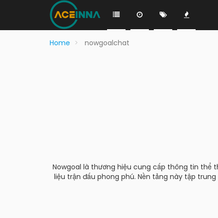
Home
nowgoalchat
Nowgoal là thương hiệu cung cấp thông tin thể th
liệu trận đấu phong phú. Nền tảng này tập trung 