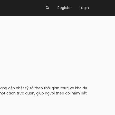
Register
Login
năng cập nhật tỷ số theo thời gian thực và kho dữ
t một cách trực quan, giúp người theo dõi nắm bắt