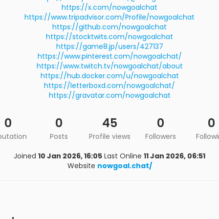
https://x.com/nowgoalchat
https://www.tripadvisor.com/Profile/nowgoalchat
https://github.com/nowgoalchat
https://stocktwits.com/nowgoalchat
https://game8.jp/users/427137
https://www.pinterest.com/nowgoalchat/
https://www.twitch.tv/nowgoalchat/about
https://hub.docker.com/u/nowgoalchat
https://letterboxd.com/nowgoalchat/
https://gravatar.com/nowgoalchat
0
0
45
0
0
putation
Posts
Profile views
Followers
Follow
Joined
10 Jan 2026, 16:05
Last Online
11 Jan 2026, 06:51
Website
nowgoal.chat/