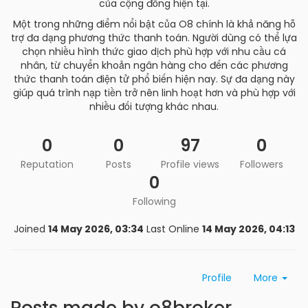
của cộng đồng hiện tại.
Một trong những điểm nổi bật của O8 chính là khả năng hỗ
trợ đa dạng phương thức thanh toán. Người dùng có thể lựa
chọn nhiều hình thức giao dịch phù hợp với nhu cầu cá
nhân, từ chuyển khoản ngân hàng cho đến các phương
thức thanh toán điện tử phổ biến hiện nay. Sự đa dạng này
giúp quá trình nạp tiền trở nên linh hoạt hơn và phù hợp với
nhiều đối tượng khác nhau.
0
0
97
0
Reputation
Posts
Profile views
Followers
0
Following
Joined
14 May 2026, 03:34
Last Online
14 May 2026, 04:13
Profile
More