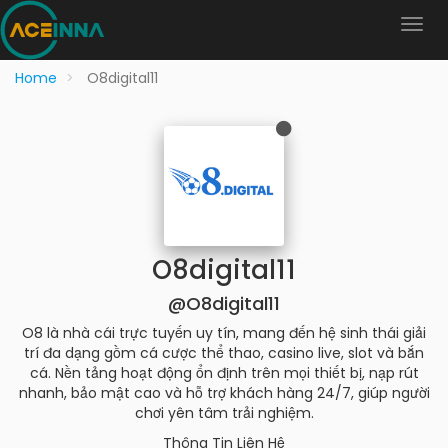
Home
O8digital11
O8digital11
@O8digital11
O8 là nhà cái trực tuyến uy tín, mang đến hệ sinh thái giải
trí đa dạng gồm cá cược thể thao, casino live, slot và bắn
cá. Nền tảng hoạt động ổn định trên mọi thiết bị, nạp rút
nhanh, bảo mật cao và hỗ trợ khách hàng 24/7, giúp người
chơi yên tâm trải nghiệm.
Thông Tin Liên Hệ