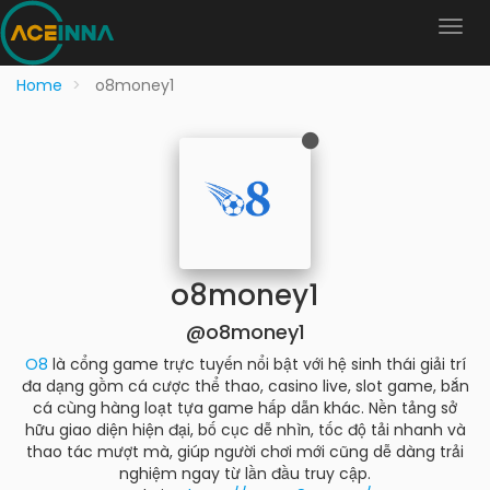
Home
o8money1
o8money1
@o8money1
O8
là cổng game trực tuyến nổi bật với hệ sinh thái giải trí
đa dạng gồm cá cược thể thao, casino live, slot game, bắn
cá cùng hàng loạt tựa game hấp dẫn khác. Nền tảng sở
hữu giao diện hiện đại, bố cục dễ nhìn, tốc độ tải nhanh và
thao tác mượt mà, giúp người chơi mới cũng dễ dàng trải
nghiệm ngay từ lần đầu truy cập.