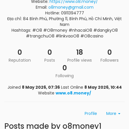
Website:
https://www.o8.money/
Email:
o8money@gmail.com
Hotline: 0911394777
Địa chỉ: 84 Bình Phú, Phường 11, Bình Phú, Hồ Chí Minh, Việt
Nam
Hashtags: #O8 #O8money #nhacaiO8 #dangkyO8
#trangchuO8 #linkvaoO8 #O8casino
0
0
18
0
Reputation
Posts
Profile views
Followers
0
Following
Joined
8 May 2026, 07:36
Last Online
8 May 2026, 10:44
Website
www.o8.money/
Profile
More
Posts made by o8money1