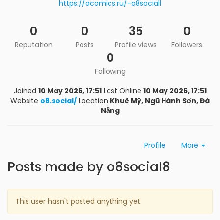
https://acomics.ru/-o8sociall
0
0
35
0
Reputation
Posts
Profile views
Followers
0
Following
Joined
10 May 2026, 17:51
Last Online
10 May 2026, 17:51
Website
o8.social/
Location
Khuê Mỹ, Ngũ Hành Sơn, Đà
Nẵng
Profile
More
Posts made by o8social8
This user hasn't posted anything yet.