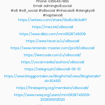
Phone: 0365467865
Email: admin@o8.social
#o8 #o8_social #o8social #nhacaio8 #dangkyo8
#naptieno8
https://writexo.com/share/0bd5c9b3a8ff
https://mez.ink/o8sociall
https://www.dibiz.com/mm0628745009
https://www.facer.io/u/o8sociall
https://www.nintendo-master.com/profil/o8sociall
https://leetcode.com/u/o8sociall/
https://vocal.media/authors/o8sociall
https://telegra.ph/o8sociall-05-10
https://www.bloggportalen.se/BlogPortal/view/BlogDetails?
id=304913
https://findaspring.org/members/o8sociall/
https://www.rwaq.org/users/mm0628745009-
20260510125120