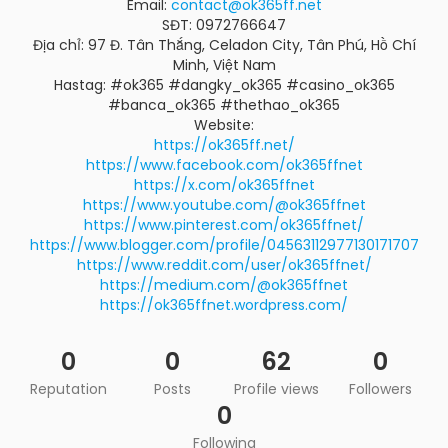
Email:
contact@ok365ff.net
SĐT: 0972766647
Địa chỉ: 97 Đ. Tân Thắng, Celadon City, Tân Phú, Hồ Chí
Minh, Việt Nam
Hastag: #ok365 #dangky_ok365 #casino_ok365
#banca_ok365 #thethao_ok365
Website:
https://ok365ff.net/
https://www.facebook.com/ok365ffnet
https://x.com/ok365ffnet
https://www.youtube.com/@ok365ffnet
https://www.pinterest.com/ok365ffnet/
https://www.blogger.com/profile/04563112977130171707
https://www.reddit.com/user/ok365ffnet/
https://medium.com/@ok365ffnet
https://ok365ffnet.wordpress.com/
0
0
62
0
Reputation
Posts
Profile views
Followers
0
Following