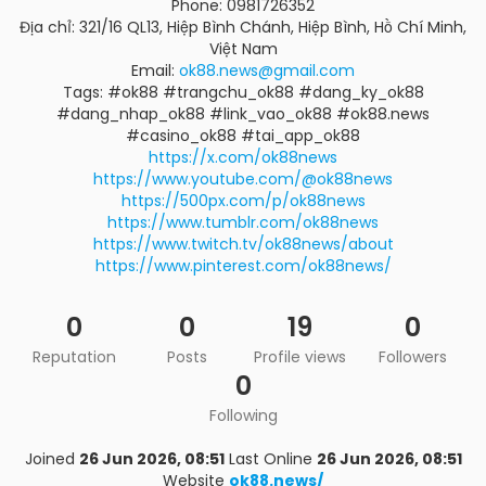
Phone: 0981726352
Địa chỉ: 321/16 QL13, Hiệp Bình Chánh, Hiệp Bình, Hồ Chí Minh,
Việt Nam
Email:
ok88.news@gmail.com
Tags: #ok88 #trangchu_ok88 #dang_ky_ok88
#dang_nhap_ok88 #link_vao_ok88 #ok88.news
#casino_ok88 #tai_app_ok88
https://x.com/ok88news
https://www.youtube.com/@ok88news
https://500px.com/p/ok88news
https://www.tumblr.com/ok88news
https://www.twitch.tv/ok88news/about
https://www.pinterest.com/ok88news/
0
0
19
0
Reputation
Posts
Profile views
Followers
0
Following
Joined
26 Jun 2026, 08:51
Last Online
26 Jun 2026, 08:51
Website
ok88.news/