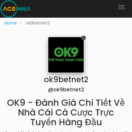
Home
ok9betnet2
ok9betnet2
@ok9betnet2
OK9 - Đánh Giá Chi Tiết Về
Nhà Cái Cá Cược Trực
Tuyến Hàng Đầu