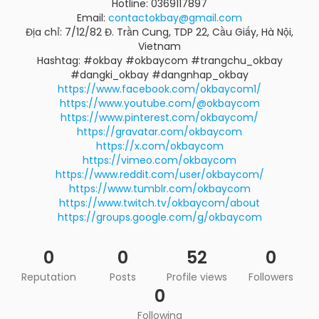
Hotline: 0369117897
Email:
contactokbay@gmail.com
Địa chỉ: 7/12/82 Đ. Trần Cung, TDP 22, Cầu Giấy, Hà Nội,
Vietnam
Hashtag: #okbay #okbaycom #trangchu_okbay
#dangki_okbay #dangnhap_okbay
https://www.facebook.com/okbaycom1/
https://www.youtube.com/@okbaycom
https://www.pinterest.com/okbaycom/
https://gravatar.com/okbaycom
https://x.com/okbaycom
https://vimeo.com/okbaycom
https://www.reddit.com/user/okbaycom/
https://www.tumblr.com/okbaycom
https://www.twitch.tv/okbaycom/about
https://groups.google.com/g/okbaycom
0
0
52
0
Reputation
Posts
Profile views
Followers
0
Following