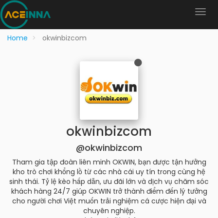
Home
okwinbizcom
okwinbizcom
@okwinbizcom
Tham gia tập đoàn liên minh OKWIN, bạn được tận hưởng
kho trò chơi khổng lồ từ các nhà cái uy tín trong cùng hệ
sinh thái. Tỷ lệ kèo hấp dẫn, ưu đãi lớn và dịch vụ chăm sóc
khách hàng 24/7 giúp OKWIN trở thành điểm đến lý tưởng
cho người chơi Việt muốn trải nghiệm cá cược hiện đại và
chuyên nghiệp.