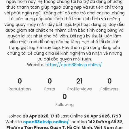
ngay hôm nay. Hệ thống chúng tôi hỗ trợ đa dạng phương
thức thanh toán giúp người dùng nạp và rút tiền chỉ trong
vài phút ngắn ngủi. Không chỉ có các trò chơi casino, chúng
tôi còn cung cấp các sảnh thể thao kịch tính và những
vòng quay may mắn đầy bất ngờ. Mọi hoạt động tại đây đều
được giám sát chặt chẽ nhằm đảm bảo tính công bằng và
quyền lợi tốt nhất cho hội viên. Đội ngũ kỹ thuật luôn làm
việc miệt mài để nâng cấp hạ tầng, hạn chế tối đa tình
trạng giật lag khi truy cập. Hãy tham gia cộng đồng của
chúng tôi để cùng chia sẻ kinh nghiệm và nhận về những
ưu đãi độc quyền mỗi tuần.
Website:
https://open88okvip.online/
0
0
21
0
Reputation
Posts
Profile views
Followers
0
Following
Joined
20 Apr 2026, 17:13
Last Online
20 Apr 2026, 17:13
Website
open88okvip.online/
Location
142 Đường Số 82,
Phường Tân Phong, Quận 7, Hồ Chí Minh, Việt Nam
Age