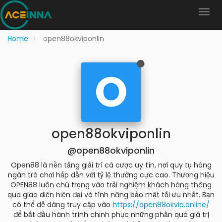
Home
open88okviponlin
O
open88okviponlin
@open88okviponlin
Open88 là nền tảng giải trí cá cược uy tín, nơi quy tụ hàng
ngàn trò chơi hấp dẫn với tỷ lệ thưởng cực cao. Thương hiệu
OPEN88 luôn chú trọng vào trải nghiệm khách hàng thông
qua giao diện hiện đại và tính năng bảo mật tối ưu nhất. Bạn
có thể dễ dàng truy cập vào
https://open88okvip.online/
để bắt đầu hành trình chinh phục những phần quà giá trị