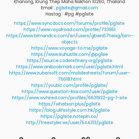
Khanong, Krung Thep Maha Nakhon 10260, Thailand
Email :
pg1site@gmail.com
Hastag : #pg #pg1site
https://www.syncdocs.com/forums/profile/pg1site
https://www.royalroad.com/profile/733951
https://www.bimandco.com/en/users/gbwn67heisg/bim-
objects
https://www.voyage-to.me/pg1site
https://www.kuhustle.com/@pg1sie
https://source.coderefinery.org/pg1site
https://www.anibookmark.com/user/pg1site.html
https://www.zubersoft.com/mobilesheets/forum/user-
76618.html
https://youbiz.com/profile/pg1site/
https://www.question-ksa.com/user/pg1site
https://www.wvhired.com/profiles/6631932-pg-1-site
https://whatson.plus/pg1site
https://blog.ulifestyle.com.hk/pg1site
https://pg1site.notepin.co/
http://freestyler.ws/user/544313/pg1site