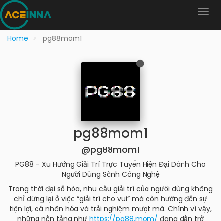
Home
pg88mom1
pg88mom1
@pg88mom1
PG88 – Xu Hướng Giải Trí Trực Tuyến Hiện Đại Dành Cho
Người Dùng Sành Công Nghệ
Trong thời đại số hóa, nhu cầu giải trí của người dùng không
chỉ dừng lại ở việc “giải trí cho vui” mà còn hướng đến sự
tiện lợi, cá nhân hóa và trải nghiệm mượt mà. Chính vì vậy,
những nền tảng như
https://pg88.mom/
đang dần trở