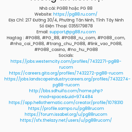
Nhà cái: PG88 hoặc PG 88
Website:
https://pg88.ru.com/
Địa Chỉ: 217 Đường 30/4, Phường Tân Ninh, Tỉnh Tây Ninh
Số Điện Thoại: 0355179878
Email:
support@pg88.ru.com
Hagtag : #PG88, #PG_88, #PG88_ru_com, #PG88_com,
#nha_cai_PG88, #trang_chu_PG88, #link_vao_PG88,
#PG88_casino, #no_hu_PG88
Socials:
https://jobs.westerncity.com/profiles/7432271-pg88-
rucom
https://careers.gita.org/profiles/7432272-pg88-rucom
https://jobs.landscapeindustrycareers.org/profiles/7432274-
pg88-rucom
http://bbs.sdhuifa.com/home.php?
mod=space&uid=974484
https://app.hellothematic.com/creator/profile/1078310
https://profile.sampo.ru/pg88rucom
https://forum.issabel.org/u/pg88rucom
https://sfx.thelazy.net/users/u/pg88rucom/