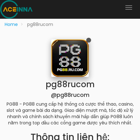
Home
pg88rucom
pg88rucom
@pg88rucom
PG88 - PG88 cung cấp hệ thống cá cược thể thao, casino,
slot và game bài đa dạng. Giao diện mượt mà, tốc độ xử lý
nhanh và chính sách khuyến mãi hấp dẫn giúp PG88 luôn
nằm trong top đầu các cổng game được yêu thích nhất.
Thông tin liên hệ: