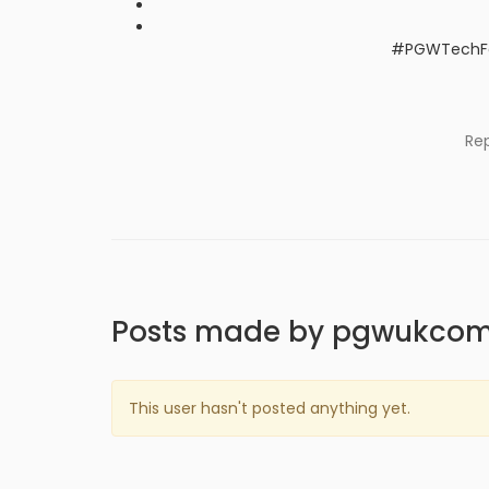
#PGWTechFo
Re
Posts made by pgwukco
This user hasn't posted anything yet.