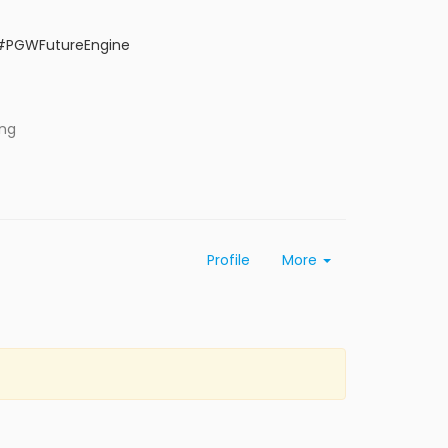
#PGWFutureEngine
ing
Profile
More