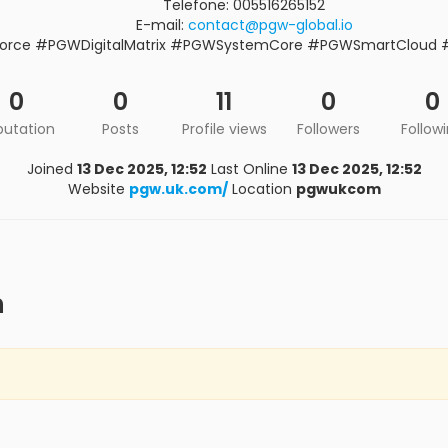
Telefone: 005516265152
E-mail:
contact@pgw-global.io
rce #PGWDigitalMatrix #PGWSystemCore #PGWSmartCloud 
0
0
11
0
0
putation
Posts
Profile views
Followers
Follow
Joined
13 Dec 2025, 12:52
Last Online
13 Dec 2025, 12:52
Website
pgw.uk.com/
Location
pgwukcom
m