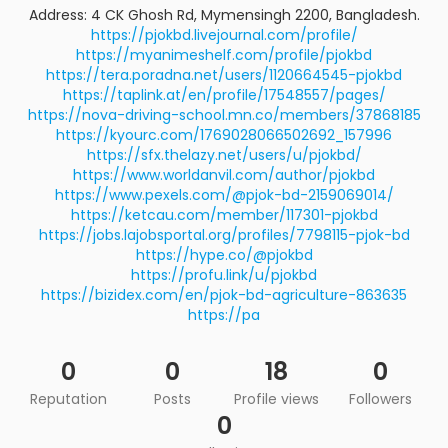
Address: 4 CK Ghosh Rd, Mymensingh 2200, Bangladesh.
https://pjokbd.livejournal.com/profile/
https://myanimeshelf.com/profile/pjokbd
https://tera.poradna.net/users/1120664545-pjokbd
https://taplink.at/en/profile/17548557/pages/
https://nova-driving-school.mn.co/members/37868185
https://kyourc.com/1769028066502692_157996
https://sfx.thelazy.net/users/u/pjokbd/
https://www.worldanvil.com/author/pjokbd
https://www.pexels.com/@pjok-bd-2159069014/
https://ketcau.com/member/117301-pjokbd
https://jobs.lajobsportal.org/profiles/7798115-pjok-bd
https://hype.co/@pjokbd
https://profu.link/u/pjokbd
https://bizidex.com/en/pjok-bd-agriculture-863635
https://pa
0
0
18
0
Reputation
Posts
Profile views
Followers
0