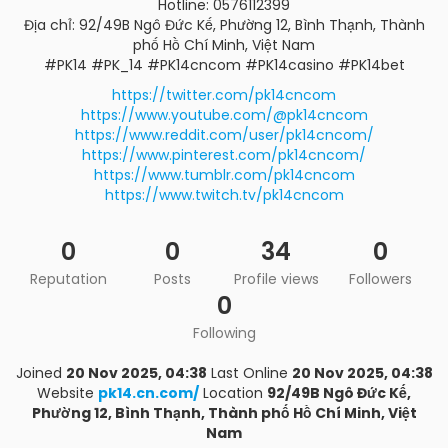
Hotline: 0576112399
Địa chỉ: 92/49B Ngô Đức Kế, Phường 12, Bình Thạnh, Thành
phố Hồ Chí Minh, Việt Nam
#PK14 #PK_14 #PK14cncom #PK14casino #PK14bet
https://twitter.com/pk14cncom
https://www.youtube.com/@pk14cncom
https://www.reddit.com/user/pk14cncom/
https://www.pinterest.com/pk14cncom/
https://www.tumblr.com/pk14cncom
https://www.twitch.tv/pk14cncom
0
0
34
0
Reputation
Posts
Profile views
Followers
0
Following
Joined
20 Nov 2025, 04:38
Last Online
20 Nov 2025, 04:38
Website
pk14.cn.com/
Location
92/49B Ngô Đức Kế,
Phường 12, Bình Thạnh, Thành phố Hồ Chí Minh, Việt
Nam