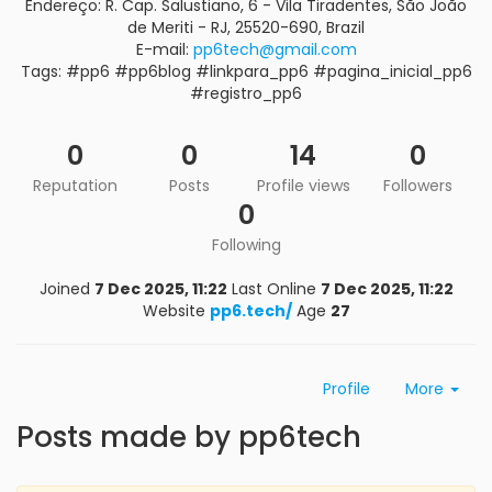
Endereço: R. Cap. Salustiano, 6 - Vila Tiradentes, São João
de Meriti - RJ, 25520-690, Brazil
E-mail:
pp6tech@gmail.com
Tags: #pp6 #pp6blog #linkpara_pp6 #pagina_inicial_pp6
#registro_pp6
0
0
14
0
Reputation
Posts
Profile views
Followers
0
Following
Joined
7 Dec 2025, 11:22
Last Online
7 Dec 2025, 11:22
Website
pp6.tech/
Age
27
Profile
More
Posts made by pp6tech