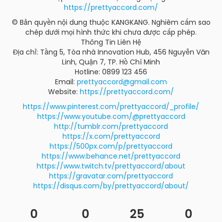
https://prettyaccord.com/
© Bản quyền nội dung thuộc KANGKANG. Nghiêm cấm sao
chép dưới mọi hình thức khi chưa được cấp phép.
Thông Tin Liên Hệ
Địa chỉ: Tầng 5, Tòa nhà Innovation Hub, 456 Nguyễn Văn
Linh, Quận 7, TP. Hồ Chí Minh
Hotline: 0899 123 456
Email:
prettyaccord@gmail.com
Website:
https://prettyaccord.com/
https://www.pinterest.com/prettyaccord/_profile/
https://www.youtube.com/@prettyaccord
http://tumblr.com/prettyaccord
https://x.com/prettyaccord
https://500px.com/p/prettyaccord
https://www.behance.net/prettyaccord
https://www.twitch.tv/prettyaccord/about
https://gravatar.com/prettyaccord
https://disqus.com/by/prettyaccord/about/
0
0
25
0