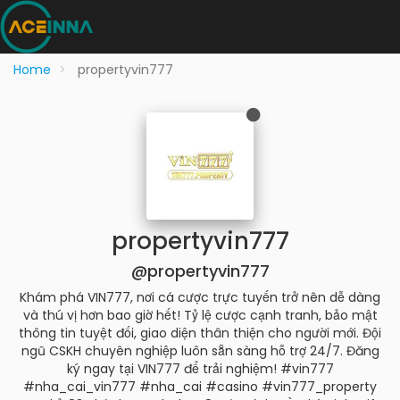
Home
propertyvin777
propertyvin777
@propertyvin777
Khám phá VIN777, nơi cá cược trực tuyến trở nên dễ dàng
và thú vị hơn bao giờ hết! Tỷ lệ cược cạnh tranh, bảo mật
thông tin tuyệt đối, giao diện thân thiện cho người mới. Đội
ngũ CSKH chuyên nghiệp luôn sẵn sàng hỗ trợ 24/7. Đăng
ký ngay tại VIN777 để trải nghiệm! #vin777
#nha_cai_vin777 #nha_cai #casino #vin777_property