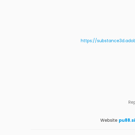
https://substance3d.ad
Re
Website
pu88.si