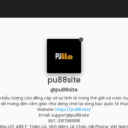
pu88site
@pu88site
à biểu tượng của đẳng cấp và sự tinh tế trong thế giới cá cược 
 để mang đến cảm giác như đang chơi tại sòng bạc quốc tế thực
Website:
https://pu88.site/
Email: support@pu88.site
SĐT: 0917681995
Địa chỉ: 486 P. Thiên Lôi, Vĩnh Niệm, Lê Chân, Hải Phòng, Việt Nam