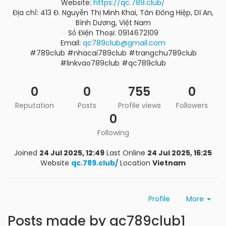
Website:
https://qc.789.club/
Địa chỉ: 413 Đ. Nguyễn Thị Minh Khai, Tân Đông Hiệp, Dĩ An,
Bình Dương, Việt Nam
Số Điện Thoại: 0914672109
Email:
qc789club@gmail.com
#789club #nhacai789club #trangchu789club
#linkvao789club #qc789club
0
0
755
0
Reputation
Posts
Profile views
Followers
0
Following
Joined
24 Jul 2025, 12:49
Last Online
24 Jul 2025, 16:25
Website
qc.789.club/
Location
Vietnam
Profile
More
Posts made by qc789club1