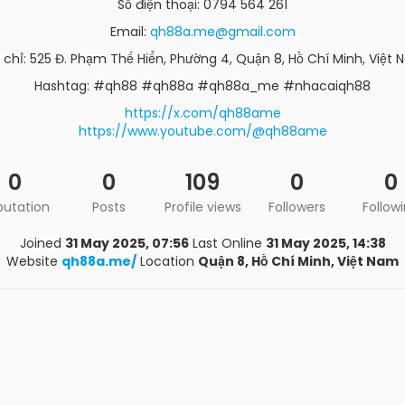
Số điện thoại: 0794 564 261
Email:
qh88a.me@gmail.com
 chỉ: 525 Đ. Phạm Thế Hiển, Phường 4, Quận 8, Hồ Chí Minh, Việt
Hashtag: #qh88 #qh88a #qh88a_me #nhacaiqh88
https://x.com/qh88ame
https://www.youtube.com/@qh88ame
0
0
109
0
0
putation
Posts
Profile views
Followers
Follow
Joined
31 May 2025, 07:56
Last Online
31 May 2025, 14:38
Website
qh88a.me/
Location
Quận 8, Hồ Chí Minh, Việt Nam