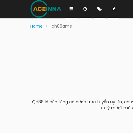
Home
qh88ame
QH88 là nền tảng cá cược trực tuyến uy tín, chuy
xử lý mượt mà v