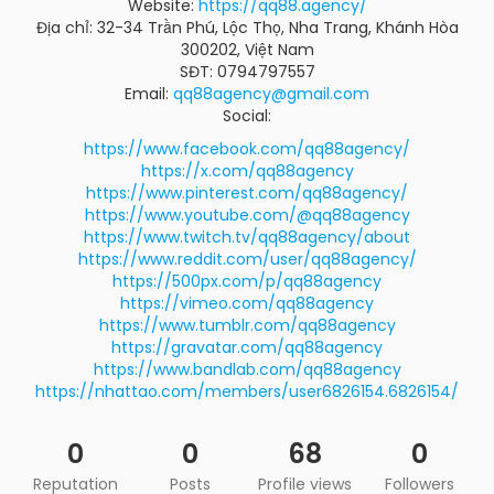
Website:
https://qq88.agency/
Địa chỉ: 32-34 Trần Phú, Lộc Thọ, Nha Trang, Khánh Hòa
300202, Việt Nam
SĐT: 0794797557
Email:
qq88agency@gmail.com
Social:
https://www.facebook.com/qq88agency/
https://x.com/qq88agency
https://www.pinterest.com/qq88agency/
https://www.youtube.com/@qq88agency
https://www.twitch.tv/qq88agency/about
https://www.reddit.com/user/qq88agency/
https://500px.com/p/qq88agency
https://vimeo.com/qq88agency
https://www.tumblr.com/qq88agency
https://gravatar.com/qq88agency
https://www.bandlab.com/qq88agency
https://nhattao.com/members/user6826154.6826154/
0
0
68
0
Reputation
Posts
Profile views
Followers