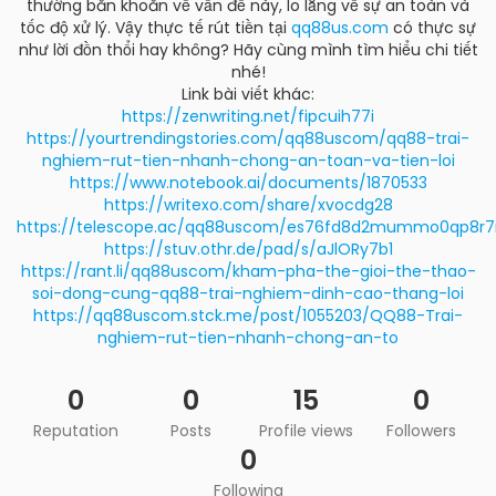
thường băn khoăn về vấn đề này, lo lắng về sự an toàn và
tốc độ xử lý. Vậy thực tế rút tiền tại
qq88us.com
có thực sự
như lời đồn thổi hay không? Hãy cùng mình tìm hiểu chi tiết
nhé!
Link bài viết khác:
https://zenwriting.net/fipcuih77i
https://yourtrendingstories.com/qq88uscom/qq88-trai-
nghiem-rut-tien-nhanh-chong-an-toan-va-tien-loi
https://www.notebook.ai/documents/1870533
https://writexo.com/share/xvocdg28
https://telescope.ac/qq88uscom/es76fd8d2mummo0qp8r7
https://stuv.othr.de/pad/s/aJlORy7b1
https://rant.li/qq88uscom/kham-pha-the-gioi-the-thao-
soi-dong-cung-qq88-trai-nghiem-dinh-cao-thang-loi
https://qq88uscom.stck.me/post/1055203/QQ88-Trai-
nghiem-rut-tien-nhanh-chong-an-to
0
0
15
0
Reputation
Posts
Profile views
Followers
0
Following