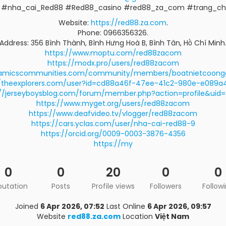
 #nha_cai_Red88 #Red88_casino #red88_za_com #trang_ch
Website:
https://red88.za.com
.
Phone: 0966356326.
Address: 356 Bình Thành, Bình Hưng Hoà B, Bình Tân, Hồ Chí Minh
https://www.moptu.com/red88zacom
https://modx.pro/users/red88zacom
namicscommunities.com/community/members/boatnietcoon
//theexplorers.com/user?id=cd88a46f-47ee-41c2-980e-e089a
://jerseyboysblog.com/forum/member.php?action=profile&uid
https://www.myget.org/users/red88zacom
https://www.deafvideo.tv/vlogger/red88zacom
https://cars.yclas.com/user/nha-cai-red88-9
https://orcid.org/0009-0003-3876-4356
https://my
0
0
20
0
0
putation
Posts
Profile views
Followers
Follow
Joined
6 Apr 2026, 07:52
Last Online
6 Apr 2026, 09:57
Website
red88.za.com
Location
Việt Nam