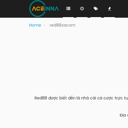
Home
red88zacom
Red88 được biết đến là nhà cái cá cược trực 
Địa 