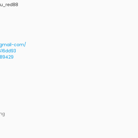
u_red88
.
ggmail-com/
416dd93
=89429
ing