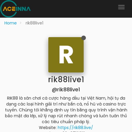
Home
rik88live1
R
rik88live1
@rik88live1
RIK88 là sân chơi cá cược hàng đầu tại Việt Nam, hội tụ đa
dạng các loại hình giải trí như bắn cá, nổ hũ và casino trực
tuyến. Chúng tôi khẳng định uy tín bằng quy trình vận hành
bảo mật đa lớp, xử lý nạp rút nhanh chóng và luôn tuân thủ
các tiêu chuẩn pháp lý.
Website:
https://rik88.live/