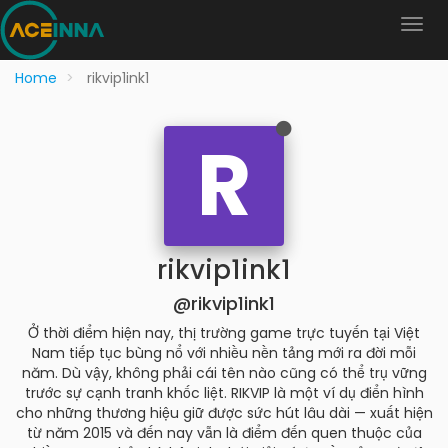
Home
rikvip1ink1
R
rikvip1ink1
@rikvip1ink1
Ở thời điểm hiện nay, thị trường game trực tuyến tại Việt
Nam tiếp tục bùng nổ với nhiều nền tảng mới ra đời mỗi
năm. Dù vậy, không phải cái tên nào cũng có thể trụ vững
trước sự cạnh tranh khốc liệt. RIKVIP là một ví dụ điển hình
cho những thương hiệu giữ được sức hút lâu dài — xuất hiện
từ năm 2015 và đến nay vẫn là điểm đến quen thuộc của