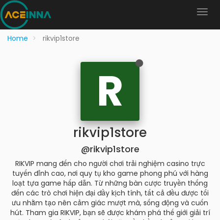
Home
rikvip1store
R
rikvip1store
@rikvip1store
RIKVIP mang đến cho người chơi trải nghiệm casino trực
tuyến đỉnh cao, nơi quy tụ kho game phong phú với hàng
loạt tựa game hấp dẫn. Từ những bàn cược truyền thống
đến các trò chơi hiện đại đầy kịch tính, tất cả đều được tối
ưu nhằm tạo nên cảm giác mượt mà, sống động và cuốn
hút. Tham gia RIKVIP, bạn sẽ được khám phá thế giới giải trí