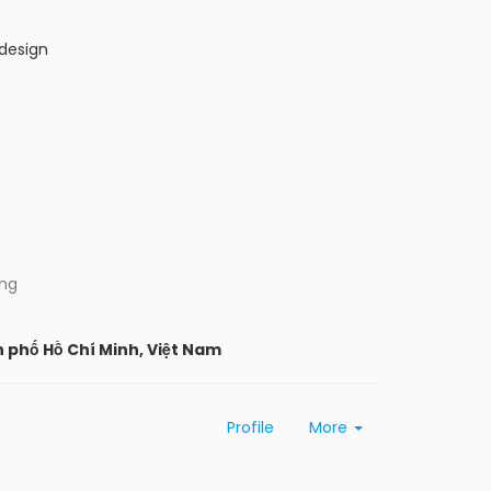
mdesign
ing
 phố Hồ Chí Minh, Việt Nam
Profile
More