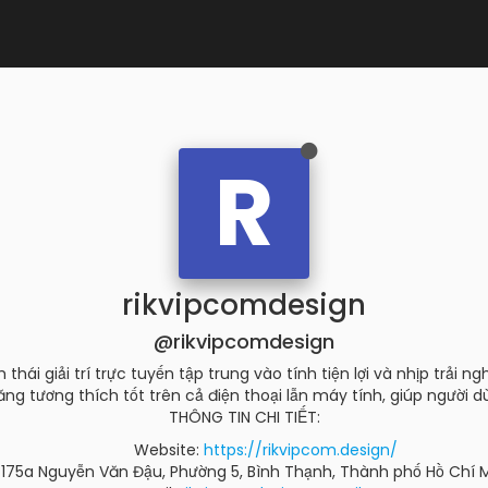
R
rikvipcomdesign
@rikvipcomdesign
 thái giải trí trực tuyến tập trung vào tính tiện lợi và nhịp tr
năng tương thích tốt trên cả điện thoại lẫn máy tính, giúp người 
THÔNG TIN CHI TIẾT:
Website:
https://rikvipcom.design/
: 175a Nguyễn Văn Đậu, Phường 5, Bình Thạnh, Thành phố Hồ Chí 