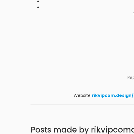
Re
Website
rikvipcom.design/
Posts made by rikvipcom