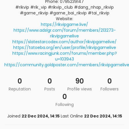
Phone: 0785239147
#rikvip #rik_vip #rikvip_club #dang_nhap_rikvip
#game_rikvip #game_bai_rikvip #tai_rikvip
Website:
https://rikvipgame.live/
https://www.adslgr.com/forum/members/213273-
rikvipgamelive
https://slatestarcodex.com/author/rikvipgamelive/
https://tatoeba.org/en/user/profile/rikvipgamelive
https://www.racingjunk.com/forums/member.php?
u=103943
https://community.goldposter.com/members/rikvipgamelive1
0
0
90
0
Reputation
Posts
Profile views
Followers
0
Following
Joined
22 Dec 2024, 14:15
Last Online
22 Dec 2024, 14:15