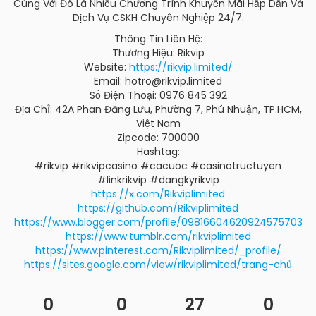
Cùng Với Đó Là Nhiều Chương Trình Khuyến Mãi Hấp Dẫn Và
Dịch Vụ CSKH Chuyên Nghiệp 24/7.
Thông Tin Liên Hệ:
Thương Hiệu: Rikvip
Website:
https://rikvip.limited/
Email: hotro@rikvip.limited
Số Điện Thoại: 0976 845 392
Địa Chỉ: 42A Phan Đăng Lưu, Phường 7, Phú Nhuận, TP.HCM,
Việt Nam
Zipcode: 700000
Hashtag:
#rikvip #rikvipcasino #cacuoc #casinotructuyen
#linkrikvip #dangkyrikvip
https://x.com/Rikviplimited
https://github.com/Rikviplimited
https://www.blogger.com/profile/09816604620924575703
https://www.tumblr.com/rikviplimited
https://www.pinterest.com/Rikviplimited/_profile/
https://sites.google.com/view/rikviplimited/trang-chủ
0
0
27
0