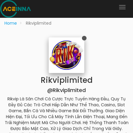
Home
Rikviplimited
Rikviplimited
@Rikviplimited
Rikvip Là Sân Chơi Cá Cược Trực Tuyến Hàng Đầu, Quy Tụ
Đầy Đủ Các Trò Chơi Hấp Dẫn Như Thể Thao, Casino, Slot
Game, Bắn Cá Và Nhiều Game Bài Đổi Thưởng. Giao Diện
Hiện Đại, Tối Ưu Cho Cả Máy Tính Lẫn Điện Thoại, Mang Đến
Trải Nghiệm Mượt Mà Cho Người Chơi. Hệ Thống Thanh Toán
Được Bảo Mật Cao, Xử Lý Giao Dịch Chỉ Trong Vài Giây.