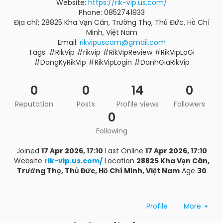
Website:
https://rik-vip.us.com/
Phone: 0852741933
Địa chỉ: 28825 Kha Vạn Cân, Trường Thọ, Thủ Đức, Hồ Chí
Minh, Việt Nam
Email:
rikvipuscom@gmail.com
Tags: #RikVip #rikvip #RikVipReview #RikVipLaGi
#DangKyRikVip #RikVipLogin #DanhGiaRikVip
0
0
14
0
Reputation
Posts
Profile views
Followers
0
Following
Joined
17 Apr 2026, 17:10
Last Online
17 Apr 2026, 17:10
Website
rik-vip.us.com/
Location
28825 Kha Vạn Cân,
Trường Thọ, Thủ Đức, Hồ Chí Minh, Việt Nam
Age
30
Profile
More