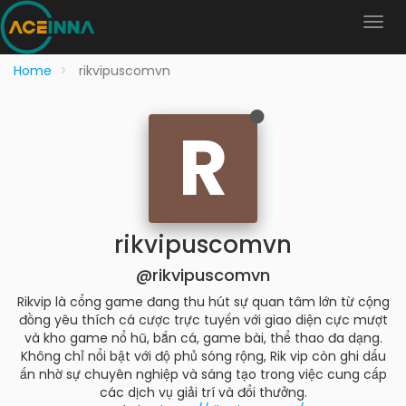
Home
rikvipuscomvn
R
rikvipuscomvn
@rikvipuscomvn
Rikvip là cổng game đang thu hút sự quan tâm lớn từ cộng
đồng yêu thích cá cược trực tuyến với giao diện cực mượt
và kho game nổ hũ, bắn cá, game bài, thể thao đa dạng.
Không chỉ nổi bật với độ phủ sóng rộng, Rik vip còn ghi dấu
ấn nhờ sự chuyên nghiệp và sáng tạo trong việc cung cấp
các dịch vụ giải trí và đổi thưởng.